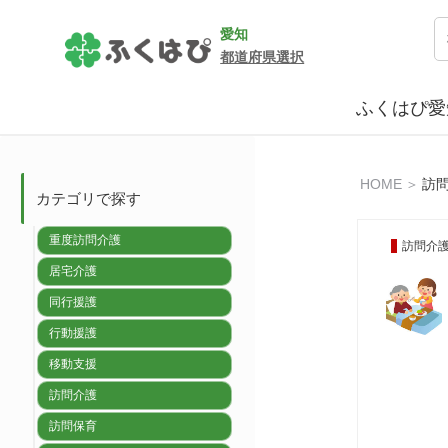
愛知
都道府県選択
ふくはぴ愛
HOME
＞
訪
カテゴリで探す
重度訪問介護
訪問介
居宅介護
同行援護
行動援護
移動支援
訪問介護
訪問保育