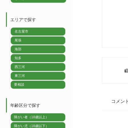
エリアで探す
名古屋市
尾張
海部
知多
西三河
東三河
要相談
コメン
年齢区分で探す
障がい者（18歳以上）
障がい児（18歳以下）