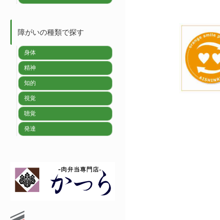
障がいの種類で探す
身体
精神
知的
視覚
聴覚
発達