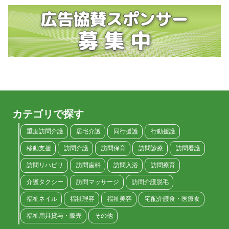
カテゴリで探す
重度訪問介護
居宅介護
同行援護
行動援護
移動支援
訪問介護
訪問保育
訪問診療
訪問看護
訪問リハビリ
訪問歯科
訪問入浴
訪問療育
介護タクシー
訪問マッサージ
訪問介護脱毛
福祉ネイル
福祉理容
福祉美容
宅配介護食・医療食
福祉用具貸与・販売
その他