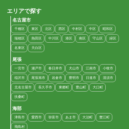
エリアで探す
名古屋市
千種区
東区
北区
西区
中村区
中区
昭和区
瑞穂区
熱田区
中川区
港区
南区
守山区
緑区
名東区
天白区
尾張
一宮市
瀬戸市
春日井市
犬山市
江南市
小牧市
稲沢市
尾張旭市
岩倉市
豊明市
日進市
清須市
北名古屋市
長久手市
東郷町
豊山町
大口町
扶桑町
海部
津島市
愛西市
弥富市
あま市
大治町
蟹江町
飛島村