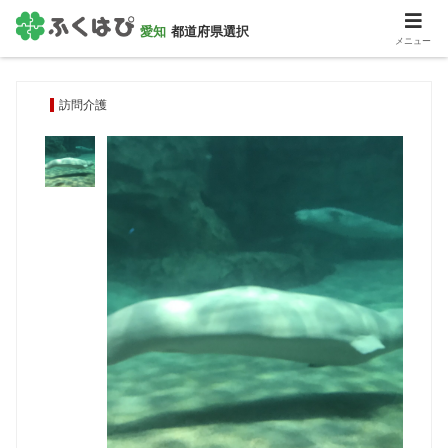
愛知
都道府県選択
メニュー
HOME
＞
訪問介護
訪問介護