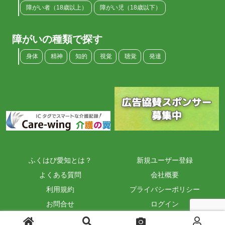
障がい者（18歳以上）
障がい児（18歳以下）
障がいの種類で探す
身体
精神
知的
視覚
聴覚
発達
ふくはぴ愛知とは？
新規ユーザー登録
よくある質問
会社概要
利用規約
プライバシーポリシー
お問合せ
ログイン
Copyright © 2026 ふくはぴ愛知 All Rights Reserved.