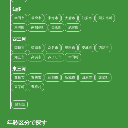
知多
半田市
常滑市
東海市
大府市
知多市
阿久比町
東浦町
南知多町
美浜町
武豊町
西三河
岡崎市
碧南市
刈谷市
豊田市
安城市
西尾市
知立市
高浜市
みよし市
幸田町
東三河
豊橋市
豊川市
蒲郡市
新城市
田原市
設楽町
東栄町
豊根村
要相談
年齢区分で探す