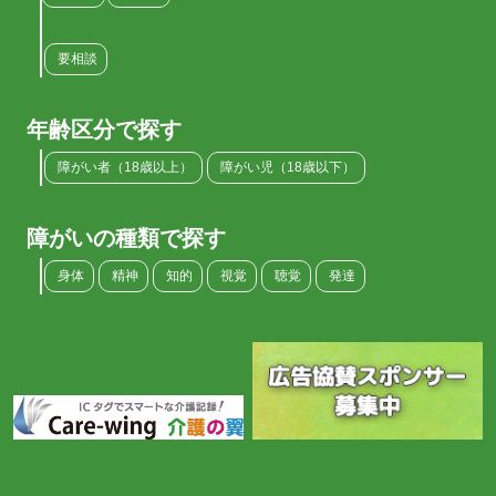
要相談
年齢区分で探す
障がい者（18歳以上）
障がい児（18歳以下）
障がいの種類で探す
身体
精神
知的
視覚
聴覚
発達