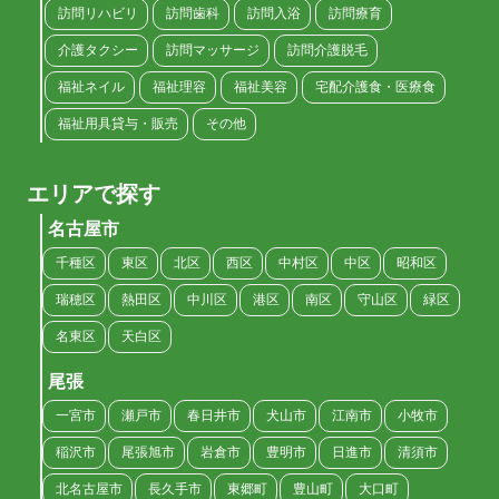
訪問リハビリ
訪問歯科
訪問入浴
訪問療育
介護タクシー
訪問マッサージ
訪問介護脱毛
福祉ネイル
福祉理容
福祉美容
宅配介護食・医療食
福祉用具貸与・販売
その他
エリアで探す
名古屋市
千種区
東区
北区
西区
中村区
中区
昭和区
瑞穂区
熱田区
中川区
港区
南区
守山区
緑区
名東区
天白区
尾張
一宮市
瀬戸市
春日井市
犬山市
江南市
小牧市
稲沢市
尾張旭市
岩倉市
豊明市
日進市
清須市
北名古屋市
長久手市
東郷町
豊山町
大口町