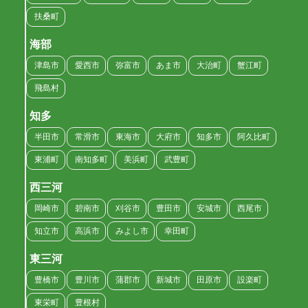
扶桑町
海部
津島市
愛西市
弥富市
あま市
大治町
蟹江町
飛島村
知多
半田市
常滑市
東海市
大府市
知多市
阿久比町
東浦町
南知多町
美浜町
武豊町
西三河
岡崎市
碧南市
刈谷市
豊田市
安城市
西尾市
知立市
高浜市
みよし市
幸田町
東三河
豊橋市
豊川市
蒲郡市
新城市
田原市
設楽町
東栄町
豊根村