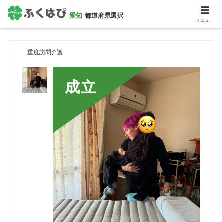
愛知
都道府県選択
メニュー
HOME
＞
重度訪問介護
重度訪問介護
成立