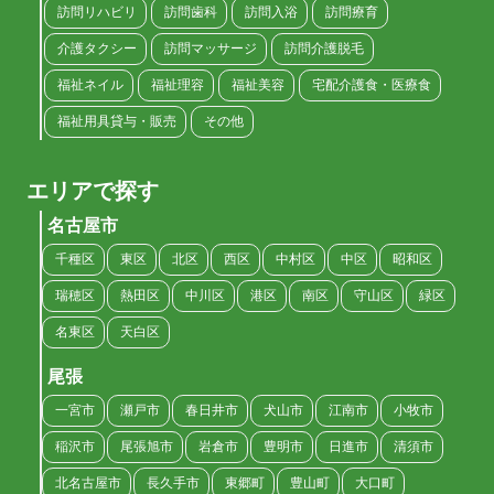
訪問リハビリ
訪問歯科
訪問入浴
訪問療育
介護タクシー
訪問マッサージ
訪問介護脱毛
福祉ネイル
福祉理容
福祉美容
宅配介護食・医療食
福祉用具貸与・販売
その他
エリアで探す
名古屋市
千種区
東区
北区
西区
中村区
中区
昭和区
瑞穂区
熱田区
中川区
港区
南区
守山区
緑区
名東区
天白区
尾張
一宮市
瀬戸市
春日井市
犬山市
江南市
小牧市
稲沢市
尾張旭市
岩倉市
豊明市
日進市
清須市
北名古屋市
長久手市
東郷町
豊山町
大口町