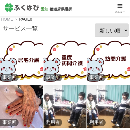
ユーザー登録
ログイン
愛知
都道府県選択
メニュー
HOME
＞
PAGE8
サービス一覧
事業所
事業所
事業所
事業所
利用者
利用者