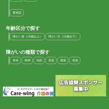
要相談
年齢区分で探す
障がい者（18歳以上）
障がい児（18歳以下）
障がいの種類で探す
身体
精神
知的
視覚
聴覚
発達