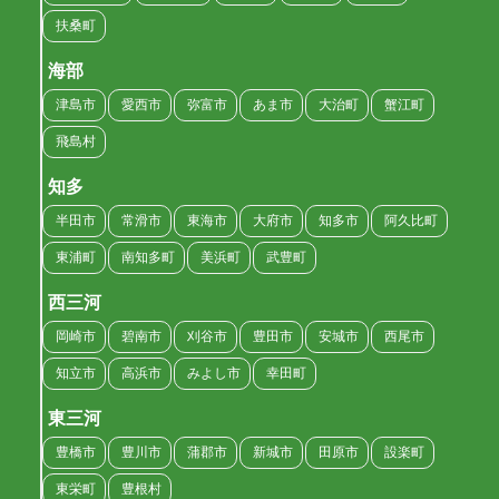
扶桑町
海部
津島市
愛西市
弥富市
あま市
大治町
蟹江町
飛島村
知多
半田市
常滑市
東海市
大府市
知多市
阿久比町
東浦町
南知多町
美浜町
武豊町
西三河
岡崎市
碧南市
刈谷市
豊田市
安城市
西尾市
知立市
高浜市
みよし市
幸田町
東三河
豊橋市
豊川市
蒲郡市
新城市
田原市
設楽町
東栄町
豊根村