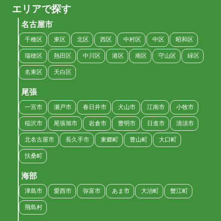
エリアで探す
名古屋市
千種区
東区
北区
西区
中村区
中区
昭和区
瑞穂区
熱田区
中川区
港区
南区
守山区
緑区
名東区
天白区
尾張
一宮市
瀬戸市
春日井市
犬山市
江南市
小牧市
稲沢市
尾張旭市
岩倉市
豊明市
日進市
清須市
北名古屋市
長久手市
東郷町
豊山町
大口町
扶桑町
海部
津島市
愛西市
弥富市
あま市
大治町
蟹江町
飛島村