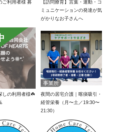
のご利用者様 募
【訪問療育】言葉・運動・コ
ミュニケーションの発達が気
がかりなお子さんへ
中
事業所
探しの利用者様☘️
夜間の居宅介護｜喀痰吸引・

経管栄養（月〜土／19:30〜
21:30）