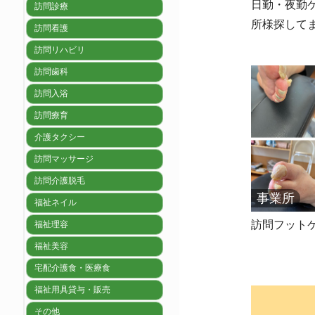
日勤・夜勤
訪問診療
所様探して
訪問看護
訪問リハビリ
訪問歯科
訪問入浴
訪問療育
介護タクシー
訪問マッサージ
訪問介護脱毛
事業所
福祉ネイル
訪問フット
福祉理容
福祉美容
宅配介護食・医療食
福祉用具貸与・販売
その他