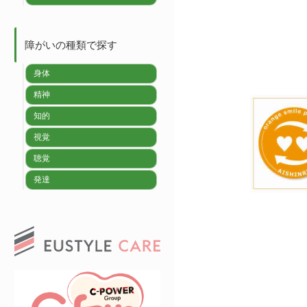
障がいの種類で探す
身体
精神
知的
視覚
聴覚
発達