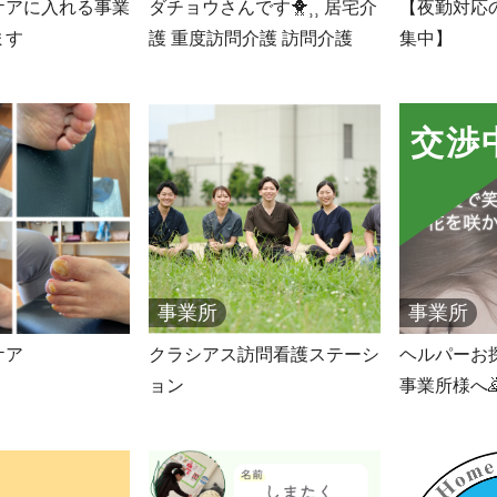
ケアに入れる事業
ダチョウさんです🐥⸒⸒ 居宅介
【夜勤対応
ます
護 重度訪問介護 訪問介護
集中】
交渉
事業所
事業所
ケア
クラシアス訪問看護ステーシ
ヘルパーお
ョン
事業所様へ