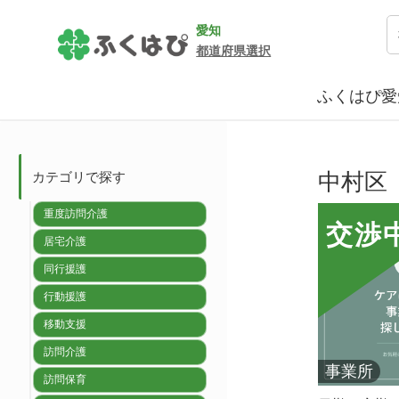
愛知
都道府県選択
ふくはぴ愛
中村区
カテゴリで探す
重度訪問介護
交渉
居宅介護
同行援護
行動援護
移動支援
訪問介護
事業所
訪問保育