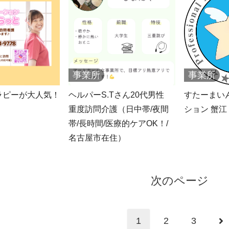
事業所
事業所
ラピーが大人気！
ヘルパーS.Tさん20代男性
すたーまい
重度訪問介護（日中帯/夜間
ション 蟹江
帯/長時間/医療的ケアOK！/
名古屋市在住）
次のページ
次
1
2
3