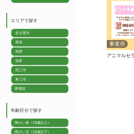
エリアで探す
名古屋市
尾張
事業所
海部
アニマルセ
知多
西三河
東三河
要相談
年齢区分で探す
障がい者（18歳以上）
障がい児（18歳以下）